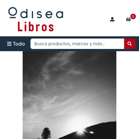
0
Todo