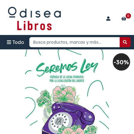
0
Todo
-30%