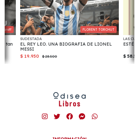
ucaroff
FLORENT TORCHUT
SUDESTADA
LAS CUA
os tan
EL REY LEO. UNA BIOGRAFIA DE LIONEL
ESTÉTI
MESSI
$ 19.950
$ 58.5
$ 28.500