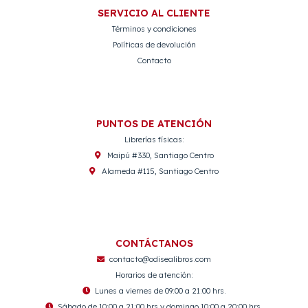
SERVICIO AL CLIENTE
Términos y condiciones
Políticas de devolución
Contacto
PUNTOS DE ATENCIÓN
Librerías físicas:
Maipú #330, Santiago Centro
Alameda #115, Santiago Centro
CONTÁCTANOS
contacto@odisealibros.com
Horarios de atención:
Lunes a viernes de 09:00 a 21:00 hrs.
Sábado de 10:00 a 21:00 hrs y domingo 10:00 a 20:00 hrs.