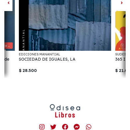
En el vientre de otra. Una crítica feminista de las tecnologías reproductivas
EDICIONES MANANTIAL
SUDEST
sta de
SOCIEDAD DE IGUALES, LA
365 ILU
$ 28.500
$ 21.0