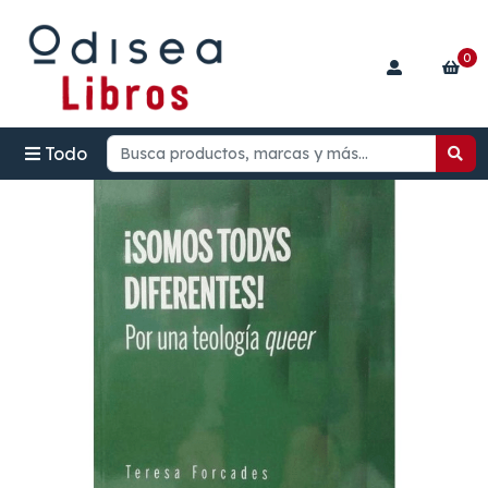
0
Todo