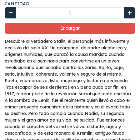
CANTIDAD
Encargar
Descubre al verdadero Stalin, el personaje más influyente y
decisivo del siglo XX. Un georgiano, de padre alcohólico y
orígenes humildes, que abrazó la causa marxista cuando
estudiaba en el seminario para convertirse en un joven
revolucionario que luchaba contra los zares. Bajito, cojo,
serio, intuitivo, coherente, valiente y seguro de sí mismo.
Poeta, enamoradizo, listo, mujeriego y lector empedernido.
Tras escapar de seis destierros en Siberia pudo por fin, en
1917, formar parte de la revolución social que tanto anelaba.
A la sombra de Lenin, fue él realmente quien llevó a cabo el
primer proyecto comunista de la historia y en él evocó todo
su destino. Pero todo cambió cuando Nadia, su segunda
mujer y el gran amor de su vida, se suicidó. Fue entonces
cuando el carácter del vozhd se volvió distante, agrio y
desconfiado, y de esta manera el Kremlin, antiguo feudo
clánico de amiguismos de la élite burocrática, se transformó