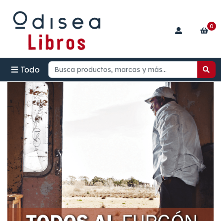
0
Todo