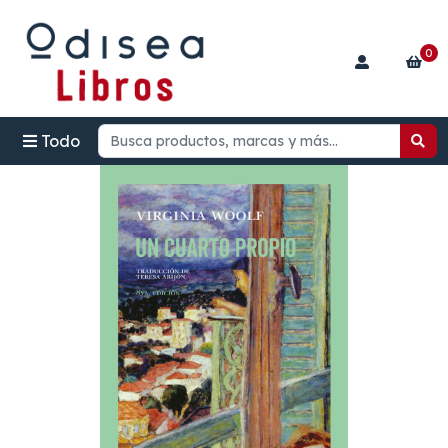
0
Todo