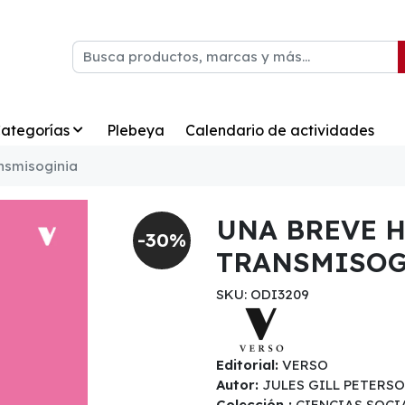
ategorías
Plebeya
Calendario de actividades
ansmisoginia
UNA BREVE H
-30%
TRANSMISOG
SKU: ODI3209
Editorial:
VERSO
Autor:
JULES GILL PETERS
Colección :
CIENCIAS SOCI