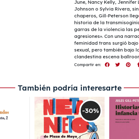
June, Nancy Kelly, Jennife
Johnson o Sylvia Rivera, sin
chaperos, Gill-Peterson llega
historia de la transmisogi
garras de la violencia las
agresiones». Con una narrac
feminidad trans surgió bajo 
sexual, pero también bajo la
clandestina escena ballroo
Compartir en:
También podría interesarte
-30%