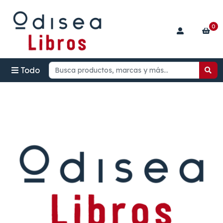
0
Todo