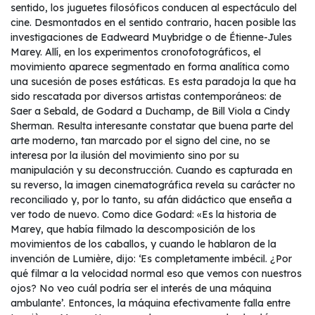
sentido, los juguetes filosóficos conducen al espectáculo del
cine. Desmontados en el sentido contrario, hacen posible las
investigaciones de Eadweard Muybridge o de Étienne-Jules
Marey. Allí, en los experimentos cronofotográficos, el
movimiento aparece segmentado en forma analítica como
una sucesión de poses estáticas. Es esta paradoja la que ha
sido rescatada por diversos artistas contemporáneos: de
Saer a Sebald, de Godard a Duchamp, de Bill Viola a Cindy
Sherman. Resulta interesante constatar que buena parte del
arte moderno, tan marcado por el signo del cine, no se
interesa por la ilusión del movimiento sino por su
manipulación y su deconstrucción. Cuando es capturada en
su reverso, la imagen cinematográfica revela su carácter no
reconciliado y, por lo tanto, su afán didáctico que enseña a
ver todo de nuevo. Como dice Godard: «Es la historia de
Marey, que había filmado la descomposición de los
movimientos de los caballos, y cuando le hablaron de la
invención de Lumière, dijo: ‘Es completamente imbécil. ¿Por
qué filmar a la velocidad normal eso que vemos con nuestros
ojos? No veo cuál podría ser el interés de una máquina
ambulante’. Entonces, la máquina efectivamente falla entre