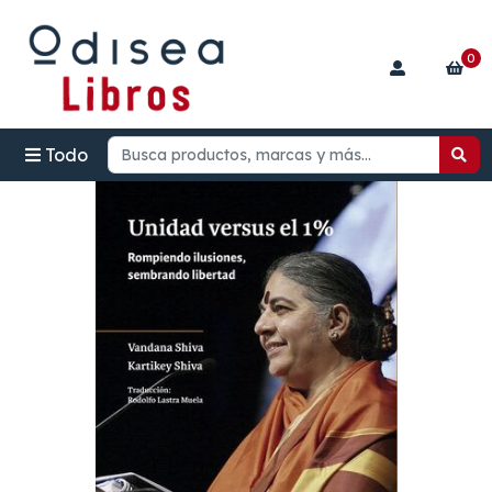
0
Todo