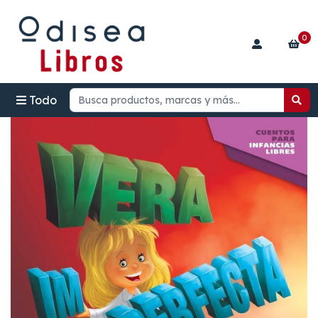
0
Todo