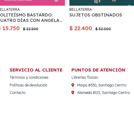
ELLATERRA
BELLATERRA
POLITEÍSMO BASTARDO:
SUJETOS OBSTINADOS
CUATRO DÍAS CON ANGELA
DAVIS
$ 15.750
$ 22.400
$ 22.500
$ 32.000
N
SERVICIO AL CLIENTE
PUNTOS DE ATENCIÓN
Términos y condiciones
Librerías físicas:
Políticas de devolución
Maipú #330, Santiago Centro
Contacto
Alameda #115, Santiago Centro