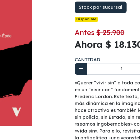
Stock por sucursal
Disponible
Antes
$ 25.900
Ahora $ 18.13
CANTIDAD
«Querer “vivir sin” a toda 
en un “vivir con” fundamental
Frédéric Lordon. Este texto
más dinámica en la imagina
hace atractivo es también lo
sin policía, sin Estado, sin
«seamos ingobernables» cont
«vida sin». Para ello, revis
la antipolítica –una «cons