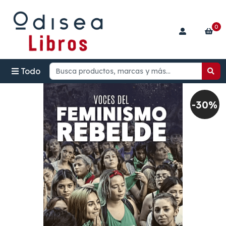
0
Todo
-30%