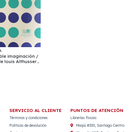
A
ible imaginación /
de louis Althusser
atina y el Caribe,
N
SERVICIO AL CLIENTE
PUNTOS DE ATENCIÓN
Términos y condiciones
Librerías físicas:
Políticas de devolución
Maipú #330, Santiago Centro