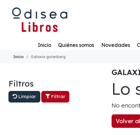
Todo
Inicio
Quiénes somos
Novedades
C
Inicio
Galaxia gutenberg
GALAX
Lo 
Filtros
Limpiar
Filtrar
No encont
Volver al