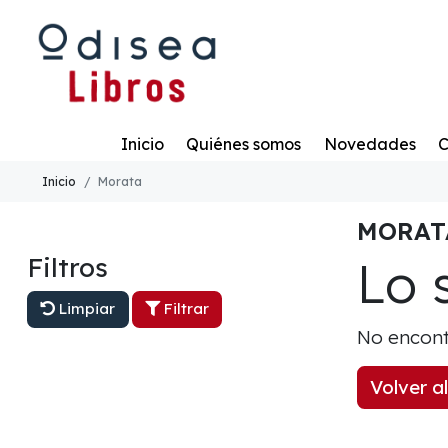
Todo
Inicio
Quiénes somos
Novedades
C
Inicio
Morata
MORAT
Lo 
Filtros
Limpiar
Filtrar
No encont
Volver al