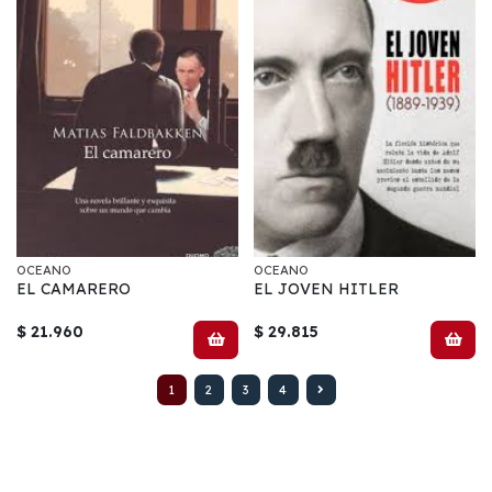
OCEANO
OCEANO
EL CAMARERO
EL JOVEN HITLER
$ 21.960
$ 29.815
1
2
3
4