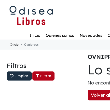
Todo
Inicio
Quiénes somos
Novedades
C
Inicio
Ovnipress
OVNIP
Lo 
Filtros
Limpiar
Filtrar
No encont
Volver al