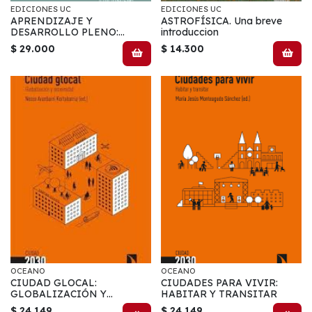
EDICIONES UC
EDICIONES UC
APRENDIZAJE Y
ASTROFÍSICA. Una breve
DESARROLLO PLENO:
introduccion
APORTES PARA LA
$ 29.000
$ 14.300
FORMACIÓN Y EJERCICIO
DE DOCENTES Y
EDUCADORES
OCEANO
OCEANO
CIUDAD GLOCAL:
CIUDADES PARA VIVIR:
GLOBALIZACIÓN Y
HABITAR Y TRANSITAR
PROXIMIDAD
$ 24.149
$ 24.149