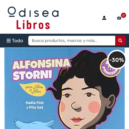
0
Todo
-30%