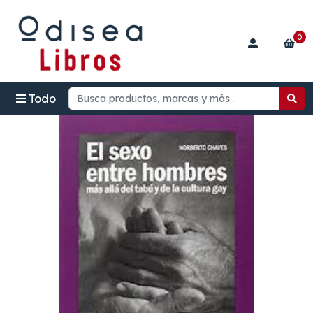
0
Todo