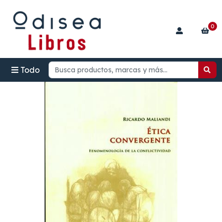
0
Todo