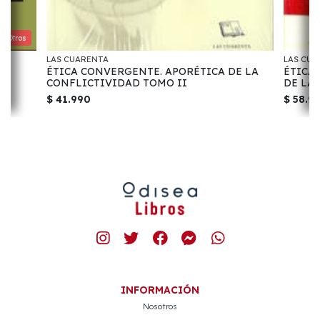
 Y Otros
LAS CUARENTA
LAS CUA
ÉTICA CONVERGENTE. APORÉTICA DE LA
ÉTICA
CONFLICTIVIDAD TOMO II
DE LA
$ 41.990
$ 58.9
INFORMACIÓN
Nosotros