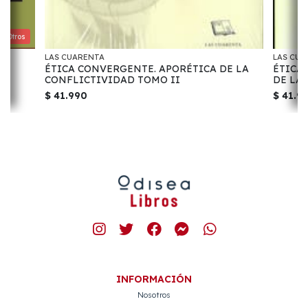
 Y Otros
LAS CUARENTA
LAS CUA
ÉTICA CONVERGENTE. APORÉTICA DE LA
ÉTICA
CONFLICTIVIDAD TOMO II
DE LA
$ 41.990
$ 41.9
INFORMACIÓN
Nosotros