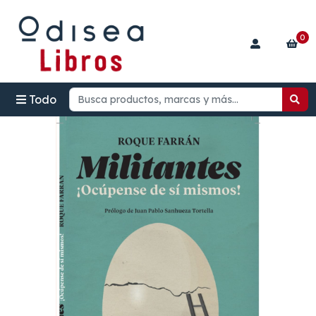
0
Todo