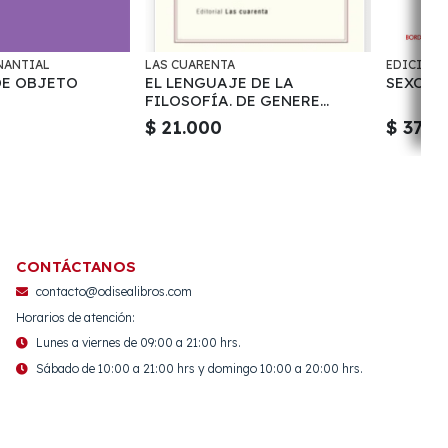
NANTIAL
LAS CUARENTA
EDICIONE
DE OBJETO
EL LENGUAJE DE LA
SEXO D
FILOSOFÍA. DE GENERE
DICENDI PHILOSOPHORUM
$ 21.000
$ 37.9
CONTÁCTANOS
contacto@odisealibros.com
Horarios de atención:
Lunes a viernes de 09:00 a 21:00 hrs.
Sábado de 10:00 a 21:00 hrs y domingo 10:00 a 20:00 hrs.