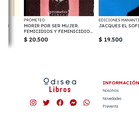
PROMETEO
EDICIONES MANANT
AZÓN
MORIR POR SER MUJER.
JACQUES EL SOF
FEMICIDIOS Y FEMINICIDIOS
EN AMERICA LATINA
$ 20.500
$ 19.500
INFORMACIÓ
Nosotros
Novedades
Preventa