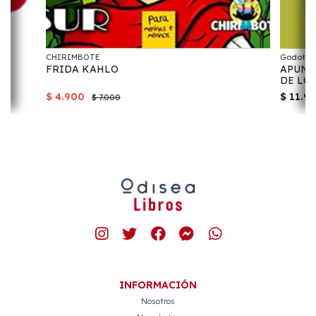
CHIRIMBOTE
Godot
FRIDA KAHLO
APUNT
DE LO
$ 4.900
$ 11.9
$ 7.000
INFORMACIÓN
Nosotros