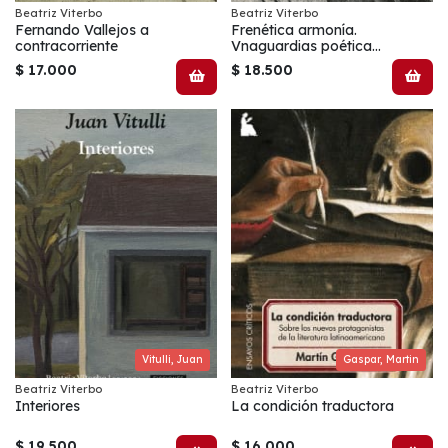
Beatriz Viterbo
Beatriz Viterbo
Fernando Vallejos a
Frenética armonía.
contracorriente
Vnaguardias poética
latinoamericas en la guerra
$ 17.000
$ 18.500
civil española
Vitulli, Juan
Gaspar, Martin
Beatriz Viterbo
Beatriz Viterbo
Interiores
La condición traductora
$ 19.500
$ 16.000