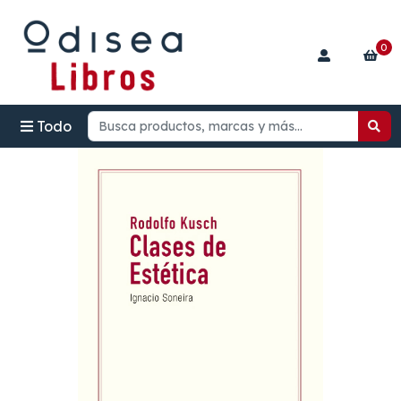
0
Todo