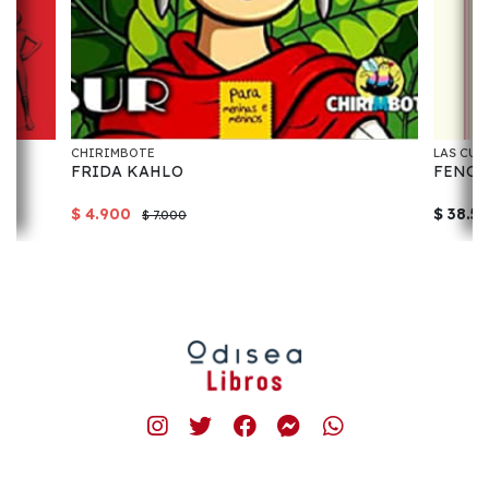
CHIRIMBOTE
LAS CUA
FRIDA KAHLO
FENOM
$ 4.900
$ 38.5
$ 7.000